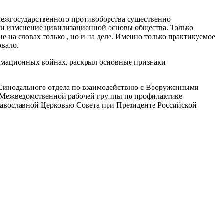
межгосударственного противоборства существенно
я и изменение цивилизационной основы общества. Только
на словах только , но и на деле. Именно только практикуемое
овало.
ормационных войнах, раскрыл основные признаки
я Синодального отдела по взаимодействию с Вооруженными
 Межведомственной рабочей группы по профилактике
равославной Церковью Совета при Президенте Российской