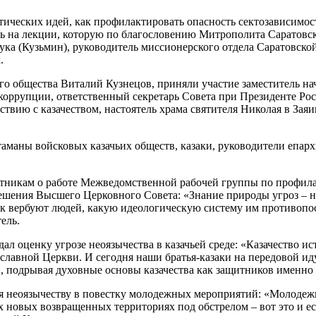
тических идей, как профилактировать опасность сектозависимо
ь на лекции, которую по благословению Митрополита Саратовск
ка (Кузьмин), руководитель миссионерского отдела Саратовско
.
его общества Виталий Кузнецов, приняли участие заместитель 
коррупции, ответственный секретарь Совета при Президенте Ро
твию с казачеством, настоятель храма святителя Николая в Зая
маны войсковых казачьих обществ, казаки, руководители епархи
тникам о работе Межведомственной рабочей группы по профила
ешения Высшего Церковного Совета: «Знание природы угроз – н
к вербуют людей, какую идеологическую систему им противопоста
ель.
л оценку угрозе неоязычества в казачьей среде: «Казачество ис
авной Церкви. И сегодня наши братья-казаки на передовой идут
, подрывая духовные основы казачества как защитников именно
я неоязычеству в повестку молодежных мероприятий: «Молодежь
их новых возвращенных территориях под обстрелом – вот это и 