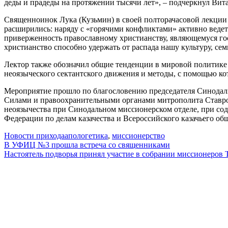
деды и прадеды на протяжении тысячи лет», – подчеркнул Вит
Священноинок Лука (Кузьмин) в своей полторачасовой лекции
расширились: наряду с «горячими конфликтами» активно ведет
приверженность православному христианству, являющемуся гос
христианство способно удержать от распада нашу культуру, се
Лектор также обозначил общие тенденции в мировой политике
неоязыческого сектантского движения и методы, с помощью ко
Мероприятие прошло по благословению председателя Синодаль
Силами и правоохранительными органами митрополита Ставро
неоязычества при Синодальном миссионерском отделе, при со
Федерации по делам казачества и Всероссийского казачьего общ
Новости прихода
апологетика
,
миссионерство
Навигация
В УФИЦ №3 прошла встреча со священниками
Настоятель подворья принял участие в собрании миссионеров
по
записям