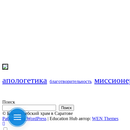
апологетика
миссионе
благотворительность
Поиск
Поиск
© Борисоглебский храм в Саратове
Работает на WordPress
|
Education Hub автор:
WEN Themes