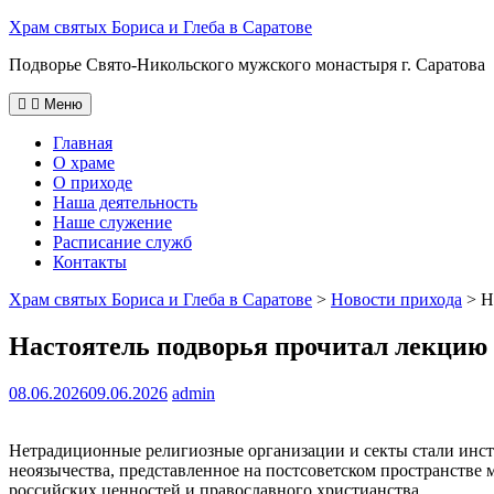
Перейти
Храм святых Бориса и Глеба в Саратове
к
Подворье Свято-Никольского мужского монастыря г. Саратова
содержимому
Меню
Главная
О храме
О приходе
Наша деятельность
Наше служение
Расписание служб
Контакты
Храм святых Бориса и Глеба в Саратове
>
Новости прихода
>
Н
Настоятель подворья прочитал лекцию 
08.06.2026
09.06.2026
admin
Нетрадиционные религиозные организации и секты стали инст
неоязычества, представленное на постсоветском пространств
российских ценностей и православного христианства.