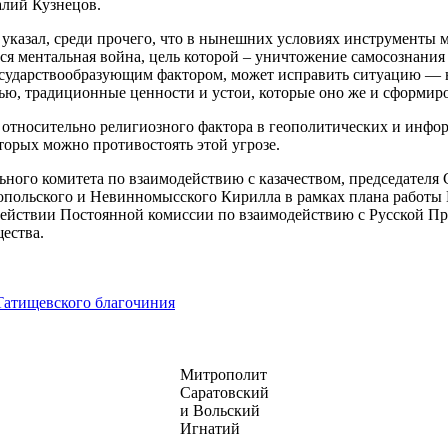
алий Кузнецов.
 указал, среди прочего, что в нынешних условиях инструменты 
ся ментальная война, цель которой – уничтожение самосознани
ударствообразующим фактором, может исправить ситуацию — не 
мью, традиционные ценности и устои, которые оно же и сформир
 относительно религиозного фактора в геополитических и инф
торых можно противостоять этой угрозе.
ного комитета по взаимодействию с казачеством, председател
польского и Невинномысского Кирилла в рамках плана работы
действии Постоянной комиссии по взаимодействию с Русской П
ества.
 Татищевского благочиния
Митрополит
Саратовский
и Вольский
Игнатий