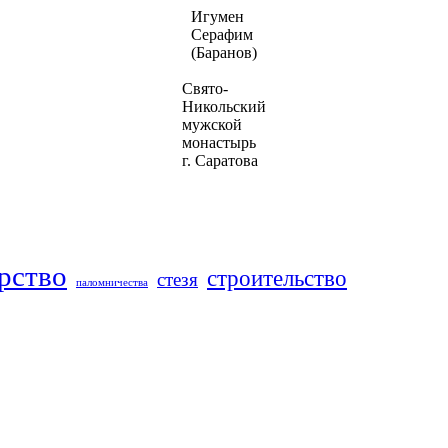
Игумен
Серафим
(Баранов)
Свято-
Никольский
мужской
монастырь
г. Саратова
рство
строительство
стезя
паломничества