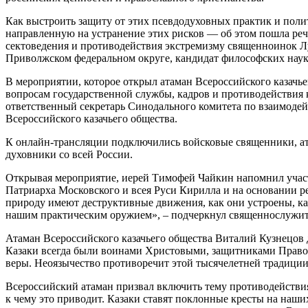
Как выстроить защиту от этих псевдодуховных практик и поли
направленную на устранение этих рисков — об этом пошла реч
сектоведения и противодействия экстремизму священноинок Лу
Приволжском федеральном округе, кандидат философских наук
В мероприятии, которое открыл атаман Всероссийского казачь
вопросам государственной службы, кадров и противодействия 
ответственный секретарь Синодального комитета по взаимодейс
Всероссийского казачьего общества.
К онлайн-трансляции подключились войсковые священники, ата
духовники со всей России.
Открывая мероприятие, иерей Тимофей Чайкин напомнил учас
Патриарха Московского и всея Руси Кирилла и на основании р
природу имеют деструктивные движения, как они устроены, ка
нашим практическим оружием», – подчеркнул священнослужит
Атаман Всероссийского казачьего общества Виталий Кузнецов да
Казаки всегда были воинами Христовыми, защитниками Правосл
веры. Неоязычество противоречит этой тысячелетней традиции
Всероссийский атаман призвал включить тему противодействи
к чему это приводит. Казаки ставят поклонные кресты на наш