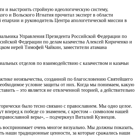
сти и выстроить стройную идеологическую систему,
ого и Вольского Игнатия прочитал эксперт в области
й епархии и руководитель Центра апологетической миссии в
начальника Управления Президента Российской Федерации по
ссийской Федерации по делам казачества Алексей Кириченко и
ицком иерей Тимофей Чайкин, заместители атамана
альных отделов по взаимодействию с казачеством и казачьи
ктике неоязычества, созданной по благословению Святейшего
еобходимое условие защиты от них. Когда мы понимаем, какую
вить – это является не отвлеченной теорией, а действительно
торически было тесно связано с православием. Мы одно целое.
 вперед к победе со знаменем, с крестом – символом нашей
 православной веры», – подчеркнул Виталий Кузнецов.
 воспринимает очень многое визуально. Мы должны показать,
есть наши традиционные ценности, за которые сражались наши