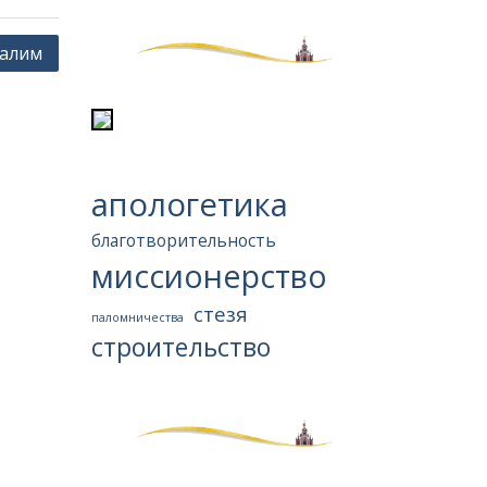
салим
апологетика
благотворительность
миссионерство
стезя
паломничества
строительство