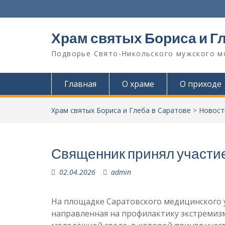
Перейти
к
содержимому
Храм святых Бориса и Г
Подворье Свято-Никольского мужского м
Главная
О храме
О приходе
Храм святых Бориса и Глеба в Саратове
>
Новост
Священник принял участие
02.04.2026
admin
На площадке Саратовского медицинского у
направленная на профилактику экстреми