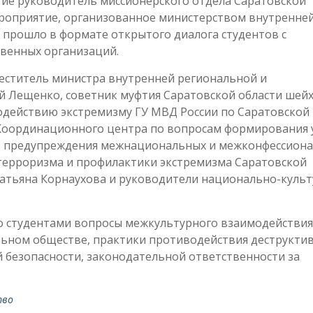
тие руководитель миссионерского отдела Саратовской
ероприятие, организованное министерством внутренне
 прошло в формате открытого диалога студентов с
твенных организаций.
меститель министра внутренней региональной и
 Лещенко, советник муфтия Саратовской области шей
одействию экстремизму ГУ МВД России по Саратовской
 Координационного центра по вопросам формирования 
, предупреждения межнациональных и межконфессион
терроризма и профилактики экстремизма Саратовской
атьяна Корнаухова и руководители национально-куль
со студентами вопросы межкультурного взаимодействия
ьном обществе, практики противодействия деструкти
 безопасности, законодательной ответственности за
тво