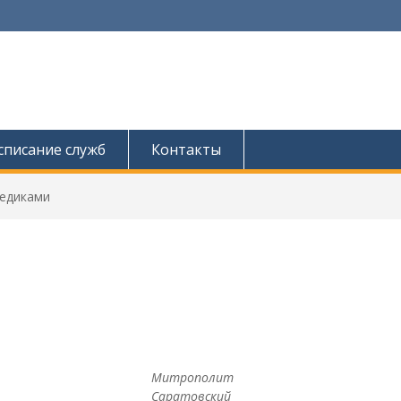
списание служб
Контакты
медиками
Митрополит
Саратовский