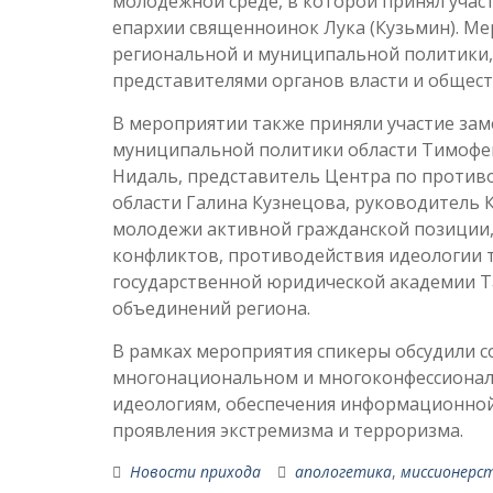
молодёжной среде, в которой принял учас
епархии священноинок Лука (Кузьмин). М
региональной и муниципальной политики,
представителями органов власти и общес
В мероприятии также приняли участие за
муниципальной политики области Тимофей
Нидаль, представитель Центра по против
области Галина Кузнецова, руководитель
молодежи активной гражданской позиции
конфликтов, противодействия идеологии 
государственной юридической академии Т
объединений региона.
В рамках мероприятия спикеры обсудили 
многонациональном и многоконфессионал
идеологиям, обеспечения информационной
проявления экстремизма и терроризма.
Новости прихода
апологетика
,
миссионерс