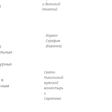
и Вольский
й
Игнатий
х
Игумен
Серафим
у
(Баранов)
альных
турных
Свято-
Никольский
 в
мужской
вным
монастырь
г.
Саратова