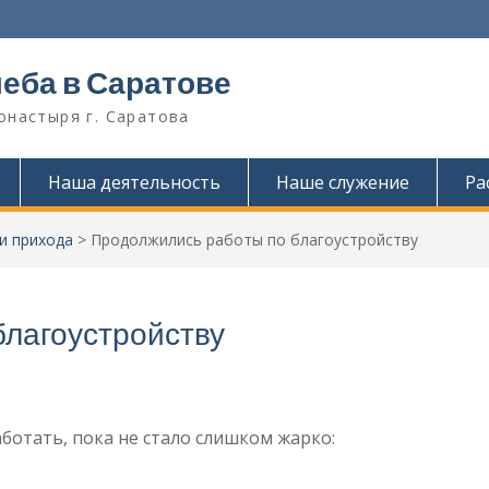
леба в Саратове
онастыря г. Саратова
Наша деятельность
Наше служение
Ра
и прихода
>
Продолжились работы по благоустройству
благоустройству
ботать, пока не стало слишком жарко: