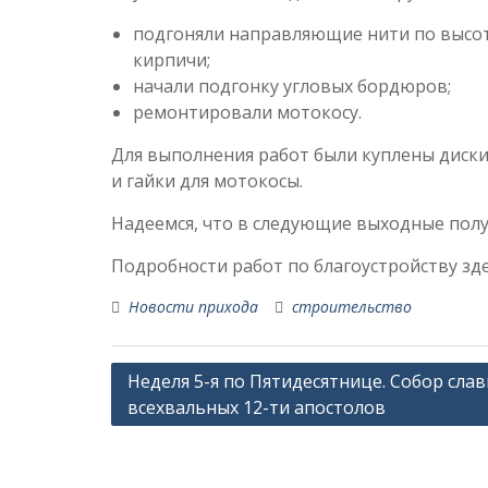
подгоняли направляющие нити по высо
кирпичи;
начали подгонку угловых бордюров;
ремонтировали мотокосу.
Для выполнения работ были куплены диски 
и гайки для мотокосы.
Надеемся, что в следующие выходные полу
Подробности работ по благоустройству зд
Новости прихода
строительство
Навигация
Неделя 5-я по Пятидесятнице. Собор слав
всехвальных 12-ти апостолов
по
записям