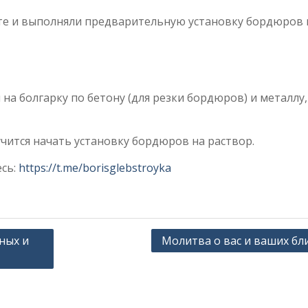
те и выполняли предварительную установку бордюров 
на болгарку по бетону (для резки бордюров) и металлу
чится начать установку бордюров на раствор.
есь:
https://t.me/borisglebstroyka
ных и
Молитва о вас и ваших бл