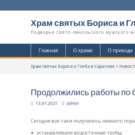
Перейти
к
содержимому
Храм святых Бориса и Г
Подворье Свято-Никольского мужского м
Главная
О храме
О приходе
Храм святых Бориса и Глеба в Саратове
>
Новост
Продолжились работы по 
13.07.2025
admin
Сегодня все-таки получилось немного пора
устанавливали водосточные трубы;