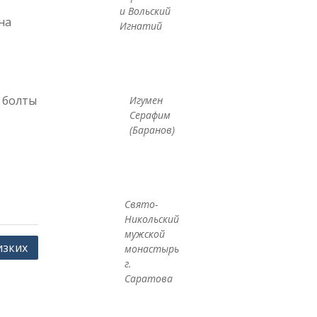
и Вольский
на
Игнатий
, болты
Игумен
Серафим
(Баранов)
Свято-
Никольский
мужской
изких
монастырь
г.
Саратова