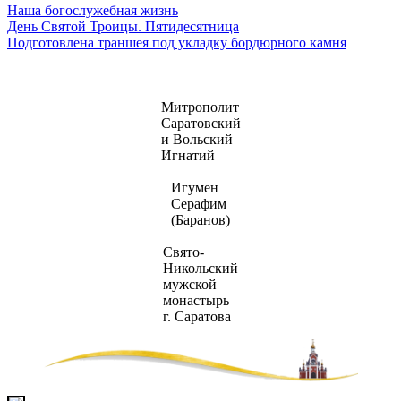
Наша богослужебная жизнь
Навигация
День Святой Троицы. Пятидесятница
Подготовлена траншея под укладку бордюрного камня
по
записям
Митрополит
Саратовский
и Вольский
Игнатий
Игумен
Серафим
(Баранов)
Свято-
Никольский
мужской
монастырь
г. Саратова