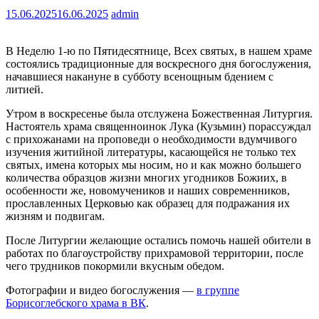
15.06.2025
16.06.2025
admin
В Неделю 1-ю по Пятидесятнице, Всех святых, в нашем храме
состоялись традиционные для воскресного дня богослужения,
начавшиеся накануне в субботу всенощным бдением с
литией.
Утром в воскресенье была отслужена Божественная Литургия.
Настоятель храма священноинок Лука (Кузьмин) порассуждал
с прихожанами на проповеди о необходимости вдумчивого
изучения житийной литературы, касающейся не только тех
святых, имена которых мы носим, но и как можно большего
количества образцов жизни многих угодников Божиих, в
особенности же, новомучеников и наших современников,
прославленных Церковью как образец для подражания их
жизням и подвигам.
После Литургии желающие остались помочь нашей обители в
работах по благоустройству прихрамовой территории, после
чего трудников покормили вкусным обедом.
Фотографии и видео богослужения —
в группе
Борисоглебского храма в ВК
.