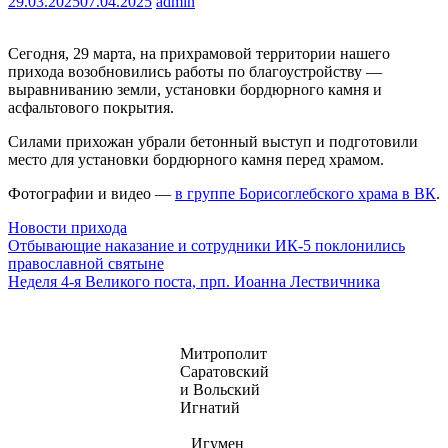
29.03.2025
07.04.2025
admin
Сегодня, 29 марта, на прихрамовой территории нашего
прихода возобновились работы по благоустройству —
выравниванию земли, установки бордюрного камня и
асфальтового покрытия.
Силами прихожан убрали бетонный выступ и подготовили
место для установки бордюрного камня перед храмом.
Фотографии и видео —
в группе Борисоглебского храма в ВК
.
Новости прихода
Навигация
Отбывающие наказание и сотрудники ИК-5 поклонились
православной святыне
по
Неделя 4-я Великого поста, прп. Иоанна Лествичника
записям
Митрополит
Саратовский
и Вольский
Игнатий
Игумен