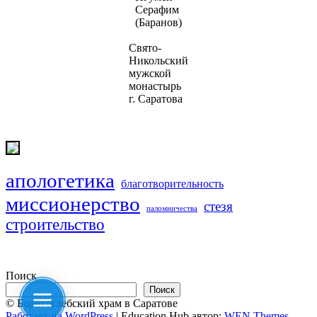
Серафим
(Баранов)
Свято-
Никольский
мужской
монастырь
г. Саратова
апологетика
благотворительность
миссионерство
стезя
паломничества
строительство
Поиск
Поиск
© Борисоглебский храм в Саратове
Работает на WordPress
|
Education Hub автор:
WEN Themes