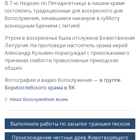
В 7-ю Неделю по Пятидесятнице в нашем храме
состоялись традиционные для воскресного дня
богослужения, начавшиеся накануне в субботу
всенощным бдением с литией.
Утром в воскресенье была отслужена Божественная
Литургия. На проповеди настоятель храма иерей
Александр Кузьмин порассуждал с прихожанами о
причинах слабости православных приходских
общин.
Фотографии и видео богослужения —
в группе
Борисоглебского храма в ВК
.
Наша богослужебная жизнь
Навигация
Выполнили работы по засыпке траншеи песком
по
Происхождение честных древ Животворящего
записям