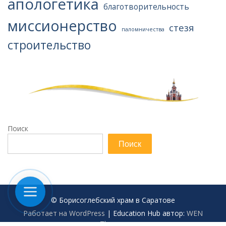
апологетика
благотворительность
миссионерство
стезя
паломничества
строительство
Поиск
Поиск
© Борисоглебский храм в Саратове
Работает на WordPress
|
Education Hub автор:
WEN
Themes