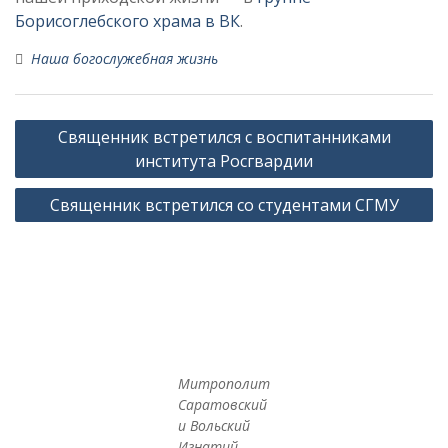
Борисоглебского храма в ВК
.
Наша богослужебная жизнь
Навигация
Священник встретился с воспитанниками
по
института Росгвардии
записям
Священник встретился со студентами СГМУ
Митрополит
Саратовский
и Вольский
Игнатий