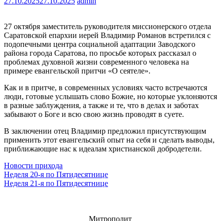
27.10.2025
27.10.2025
admin
27 октября заместитель руководителя миссионерского отдела
Саратовской епархии иерей Владимир Романов встретился с
подопечными центра социальной адаптации Заводского
района города Саратова, по просьбе которых рассказал о
проблемах духовной жизни современного человека на
примере евангельской притчи «О сеятеле».
Как и в притче, в современных условиях часто встречаются
люди, готовые услышать слово Божие, но которые уклоняются
в разные заблуждения, а также и те, что в делах и заботах
забывают о Боге и всю свою жизнь проводят в суете.
В заключении отец Владимир предложил присутствующим
применить этот евангельский опыт на себя и сделать выводы,
приближающие нас к идеалам христианской добродетели.
Новости прихода
Навигация
Неделя 20-я по Пятидесятнице
Неделя 21-я по Пятидесятнице
по
записям
Митрополит